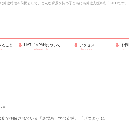
・多様な発達特性を前提として、どんな背景を持つ子どもにも発達支援を行うNPOです。
きること
HATI JAPANについて
アクセス
お問
es
About Us
Access
Con
月5日
所で開催されている「居場所」学習支援。 「げつよう に・