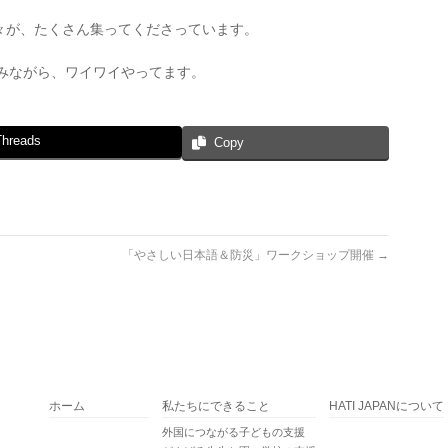
々が、たくさん集ってくださっています。
しみながら、ワイワイやってます。
Threads
Copy
「やさしい日本語＆防災」ワークショップ開催
→
ホーム
私たちにできること
HATI JAPANについて
外国につながる子どもの支援