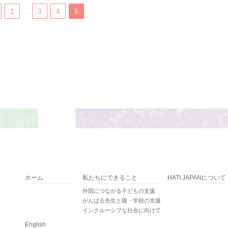
1
…
3
4
5
ホーム
私たちにできること
HATI JAPANについて
外国につながる子どもの支援
がんばる先生と園・学校の支援
インクルーシブな社会に向けて
English