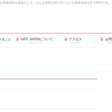
・多様な発達特性を前提として、どんな背景を持つ子どもにも発達支援を行うNPOです。
きること
HATI JAPANについて
アクセス
お問
es
About Us
Access
Con